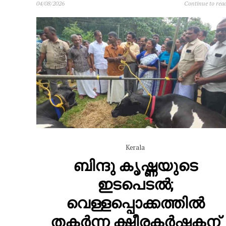
04/08/2026
Continue to rea
Kerala
ബിന്ദു കൃഷ്ണയുടെ
ഇടപെടൽ;
വെള്ളപ്പൊക്കത്തിൽ
തകർന്ന ക്ഷീരകർഷകന്