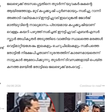
ജലഒഴുക്ക് തടസപ്പെട്ടതിനെ തുടർന്ന് യുവകർഷകന്റെ
ത
ആയിരത്തോളം മൂട് കപ്പക്കൃഷി പൂർണമായും നശിച്ചു. റാന്നി
അങ്ങാടി വലിയകാവ് ഈട്ടിച്ചുവട് ഇലവുങ്കൽ ജോർജ്
മാത്യുവിന്റെ നാലുമാസം പ്രായമായ കപ്പക്കൃഷിയാണ്
വെള്ളം കയറി പഴുത്ത് നശിച്ചത്. ഈട്ടിച്ചുവട് എബൻഎസർ
സ്കൂൾ അധികൃതർ അടുത്തിടെ വാങ്ങിയ സ്ഥലത്തെ മരങ്ങൾ
വെട്ടിമാറ്റിയശേഷം ഇലകളും ചെറുചില്ലകളും സമീപത്തെ
ട്
തോട്ടിൽ നിക്ഷേപിച്ചതാണ് ദുരന്തത്തിന് കാരണമായതെന്ന്
നാട്ടുകാർ ആരോപിക്കുന്നു. തുടർന്ന് ദിവസങ്ങളായി പെയ്ത
കനത്ത മഴയിൽ തോട്ടിലെ ജലഒഴുക്ക് മരംവെട്ട്…
ം
04/08/2026
Continue to read
d