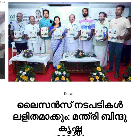
d
Kerala
ലൈസൻസ് നടപടികൾ
ലളിതമാക്കും: മന്ത്രി ബിന്ദു
കൃഷ്ണ