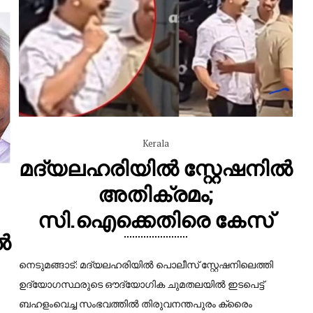
Kerala
മദ്യലഹരിയിൽ സ്റ്റേഷനിൽ
അതിക്രമം;
സി.ഐക്കെതിരെ കേസ്
ൽ
നെടുമങ്ങാട്: മദ്യലഹരിയിൽ പൊലീസ് സ്റ്റേഷനിലെത്തി
ഉദ്യോഗസ്ഥരുടെ ഔദ്യോഗിക ചുമതലയിൽ ഇടപെട്ട്
ബഹളംവെച്ച സംഭവത്തിൽ തിരുവനന്തപുരം ക്രൈം