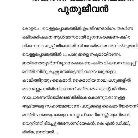
പുതുജീവൻ
കോട്ടയം : വെള്ളപ്പൊക്കത്തിൽ ഉപജീവനമാർഗം തകർന്ന
ക്ഷീരകർഷകന് ആശ്വാസമായി മൃഗസംരക്ഷണ-ക്ഷീര
വികസന വകുപ്പ്. തീക്കോയി സ്വദേശിയായ അനിൽകുമാറി
വെള്ളപ്പൊക്കത്തിൽ 11 പശുക്കളെ നഷ്ടമായിരുന്നു.
ഇതിനെത്തുടർന്ന് മൃഗസംരക്ഷണ-ക്ഷീര വികസന വകുപ്പ്
മന്ത്രി ബിന്ദു കൃഷ്ണ നേരിട്ടെത്തി നാല് പശുക്കളും
കാലിത്തീറ്റയും കൈമാറി. കൈമാറിയ നാല് പശുക്കളിൽ
രണ്ടെണ്ണം ഗർഭിണികളാണ്. ക്ഷീരകർഷകന്റെ ജീവിതം
സാധാരണനിലയിലേക്ക് തിരികെ കൊണ്ടുവരാനുള്ള
ആദ്യഘട്ട സഹായമായാണ് പശുക്കളെ കൈമാറിയതെന്ന്
മന്ത്രി പറഞ്ഞു. കേരള ഗസറ്റഡ് ഓഫീസേഴ്സ് യൂണിയൻ,
വെറ്ററിനറി ടീച്ചേഴ്സ് അസോസിയേഷൻ, കെ.എൽ.ഡി.ബി,
മിൽമ, ഇന്ത്യൻ…