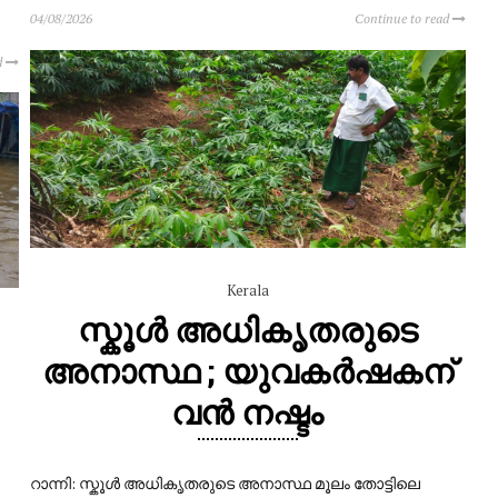
04/08/2026
Continue to read
d
Kerala
സ്കൂൾ അധികൃതരുടെ
അനാസ്ഥ ; യുവകർഷകന്
വൻ നഷ്ടം
റാന്നി: സ്കൂൾ അധികൃതരുടെ അനാസ്ഥ മൂലം തോട്ടിലെ