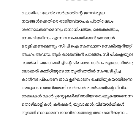
കൊല്ലം : കേന്ദ്ര സർക്കാരിന്റെ ജനവിരുദ്ധ
നയങ്ങൾക്കെതിരെ രാജ്യവ്യാപക പ്രതിഷേധം
ശക്തമാക്കണമെന്നും ജനാധിപത്യം, മതേതരത്വം,
സോഷ്യലിസം എന്നിവ സംരക്ഷിക്കാൻ ജനങ്ങൾ
ഒരുമിക്കണമെന്നും സി.പി.ഐ സംസ്ഥാന സെക്രട്ടേറിയറ്റ്
അംഗം അഡ്വ. ആർ. രാജേന്ദ്രൻ പറഞ്ഞു. സി.പി.ഐയുട
‘ഡൽഹി ചലോ’ മാർച്ചിന്റെ പ്രചാരണാർഥം തൃക്കോവിൽവട്
ലോക്കൽ കമ്മിറ്റിയുടെ നേതൃത്വത്തിൽ സംഘടിപ്പിച്ച
കാൽനട പ്രചരണ ജാഥ ഉദ്ഘാടനം ചെയ്യുകയായിരുന്ന
അദ്ദേഹം. നരേന്ദ്രമോദി സർക്കാർ രാജ്യത്തിന്റെ വിവിധ
മേഖലകൾ കോർപ്പറേറ്റുകൾക്ക് അടിയറവെക്കുകയാണെന്ന
തൊഴിലാളികൾ, കർഷകർ, യുവാക്കൾ, വിദ്യാർഥികൾ
തുടങ്ങി സാധാരണ ജനവിഭാഗങ്ങളെ അവഗണിക്കുന്ന…