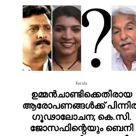
Kerala
ഉമ്മൻചാണ്ടിക്കെതിരായ
ആരോപണങ്ങൾക്ക് പിന്നി
ഗൂഢാലോചന; കെ.സി.
ജോസഫിന്റെയും ബെനി