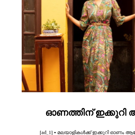
ഓണത്തിന് ഇക്കുറി
[ad_1] • മലയാളികള്‍ക്ക് ഇക്കുറി ഓ