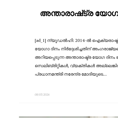
അന്താരാഷ്‌ട്ര യോഗ 
[ad_1] ന്യൂഡൽഹി: 2014-ൽ ഐക്യരാഷ്ട്
യോഗാ ദിനം നിർദ്ദേശിച്ചതിന് അംഗരാജ്യ
അറിയപ്പെടുന്ന അന്താരാഷ്ട്ര യോഗ ദി
സെലിബ്രിറ്റികൾ, വ്യക്തികൾ അല്ലെങ്കിൽ 
പ്രധാനമന്ത്രി നരേന്ദ്ര മോദിയുടെ…
08/03/2026