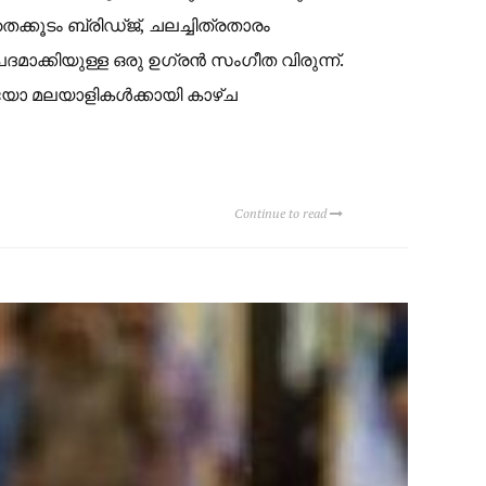
്കൂടം ബ്രിഡ്ജ്, ചലച്ചിത്രതാരം
കിയുള്ള ഒരു ഉഗ്രന്‍ സംഗീത വിരുന്ന്.
യോ മലയാളികള്‍ക്കായി കാഴ്ച
Continue to read