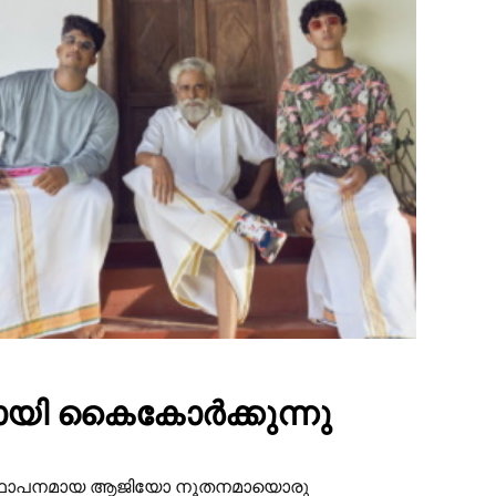
ായി കൈകോർക്കുന്നു
ന്‍ സ്ഥാപനമായ ആജിയോ നൂതനമായൊരു