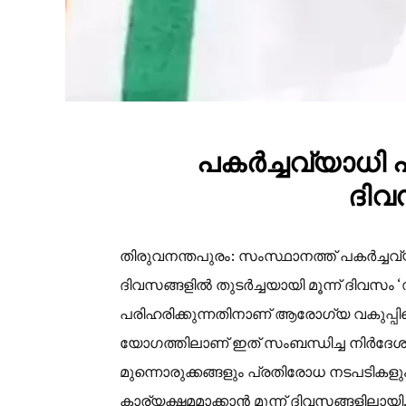
പകർച്ചവ്യാധി 
ദിവ
തിരുവനന്തപുരം: സംസ്ഥാനത്ത് പകർച്ചവ
ദിവസങ്ങളിൽ തുടർച്ചയായി മൂന്ന് ദിവ
പരിഹരിക്കുന്നതിനാണ് ആരോഗ്യ വകുപ്
യോഗത്തിലാണ് ഇത് സംബന്ധിച്ച നിർദേശം ഉ
മുന്നൊരുക്കങ്ങളും പ്രതിരോധ നടപടികളും
കാര്യക്ഷമമാക്കാൻ മൂന്ന് ദിവസങ്ങളിലായ