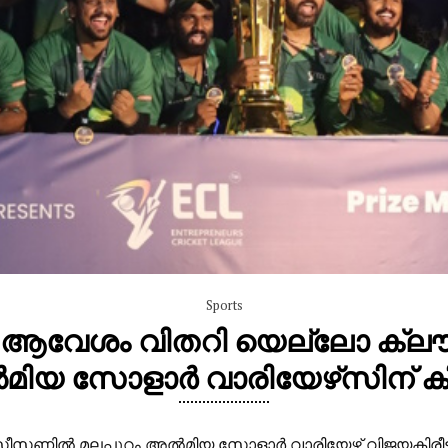
Sports
 ആവേശം വിതറി യെല്ലോ ക്ലൗഡ് 
ിയ സോളാർ വാരിയേഴ്‌സിന് കി
ണ്ടാം സീസണിൽ മലപ്പുറം അൽമിയ സോളാർ വാരിയേഴ്സ് വിജയകി