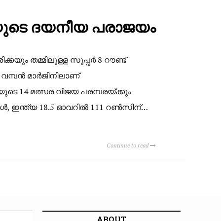
ത്യയുടെ ദയനീയ പരാജയം
കയും തമ്മിലുള്ള സൂപ്പർ 8 റൗണ്ട്
െ വമ്പൻ മാർജിനിലാണ്
ടെ 14 മത്സര വിജയ പരമ്പരയ്ക്കും
്പോൾ, ഇന്ത്യ 18.5 ഓവറിൽ 111 റൺസിന്…
Continue to read
ABOUT