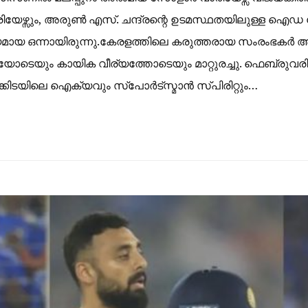
ഴ്സും, അരുൺ എസ്. ചന്ദ്രന്റെ ഉടമസ്ഥതയിലുള്ള ഐഡ കോ
്ധേയമായ ഒന്നായിരുന്നു.കേരളത്തിലെ കരുത്തരായ സംരംഭക
ുമയോടെയും കായിക വീര്യത്തോടെയും മാറ്റുരച്ചു. ഫെബ്രുവ
്കിടയിലെ ഐക്യവും സ്പോർട്സ്മാൻ സ്പിരിറ്റും…