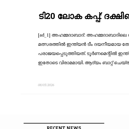
ടി20 ലോക കപ്പ്: ദക്
[ad_1] അഹമ്മദാബാദ്: അഹമ്മദാബാദിലെ നരേന
മത്സരത്തിൽ ഇന്ത്യൻ ടീം ദയനീയമായ തോൽ
പരാജയപ്പെടുത്തിയത്. ടൂർണമെന്റിൽ ഇന്
ഇതോടെ വിരാമമായി. ആദ്യം ബാറ്റ് ചെയ്ത 
08/03/2026
RECENT NEWS