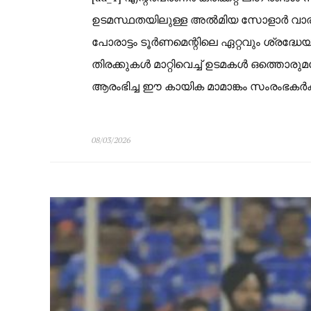
ഉടമസ്ഥതയിലുള്ള അൽമിയ സോളാർ വാരിയേ
പോരാട്ടം ടൂർണമെന്റിലെ ഏറ്റവും ശ്രദ
തിരക്കുകൾ മാറ്റിവെച്ച് ഉടമകൾ ഒത്തൊര
ആരംഭിച്ച ഈ കായിക മാമാങ്കം സംരംഭകർക
08/03/2026