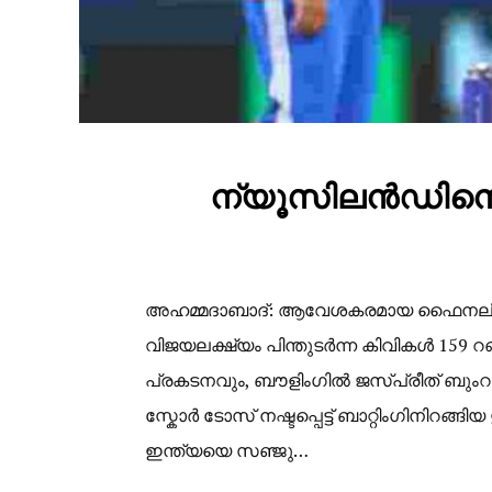
​ന്യൂസിലൻഡിനെ 
അഹമ്മദാബാദ്: ആവേശകരമായ ഫൈനലിൽ ന
വിജയലക്ഷ്യം പിന്തുടർന്ന കിവികൾ 159 
പ്രകടനവും, ബൗളിംഗിൽ ജസ്പ്രീത് ബുംറയുട
സ്കോർ ​ടോസ് നഷ്ടപ്പെട്ട് ബാറ്റിംഗിനിറ
ഇന്ത്യയെ സഞ്ജു…