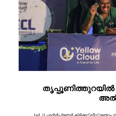
തൃപ്പൂണിത്തുറയിൽ
അൽമ
[ad_1] എന്റർപ്രണർ ക്രിക്കറ്റ് ലീഗ് ര