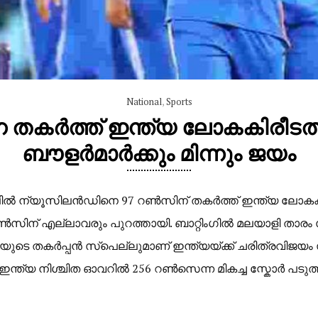
National
,
Sports
തകർത്ത് ഇന്ത്യ ലോകകിരീടത്
ബൗളർമാർക്കും മിന്നും ജയം
്യൂസിലൻഡിനെ 97 റൺസിന് തകർത്ത് ഇന്ത്യ ലോകകിരീട
റൺസിന് എല്ലാവരും പുറത്തായി. ബാറ്റിംഗിൽ മലയാളി താരം 
െ തകർപ്പൻ സ്പെല്ലുമാണ് ഇന്ത്യയ്ക്ക് ചരിത്രവിജയം സമ്മാ
ങ്ങിയ ഇന്ത്യ നിശ്ചിത ഓവറിൽ 256 റൺസെന്ന മികച്ച സ്കോർ പട