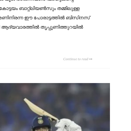
ട്ടയം ബാറ്റ്ലിയൺസും തമ്മിലുള്ള
ർ അണിനിരന്ന ഈ പോരാട്ടത്തിൽ ബിസിനസ്
രി ആദ്യവാരത്തിൽ തൃപ്പൂണിത്തുറയിൽ
Continue to read