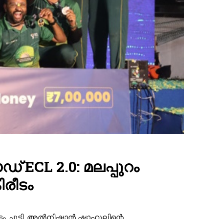
ECL 2.0: മലപ്പുറം
രീടം
രീടം ചൂടി. അൽനിഷാൻ ഷാഹുലിന്റെ