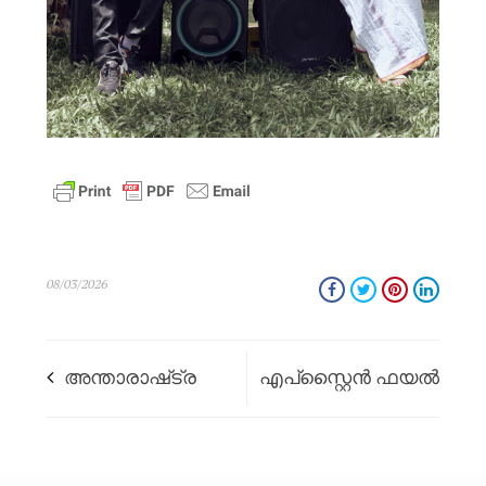
08/03/2026
അന്താരാഷ്‌ട്ര
എപ്‌സ്റ്റൈൻ ഫയൽ
യോഗ ദിനം –
വിവാദം: ഇന്ത്യ
പ്രതിദിന യോഗ
എഐ