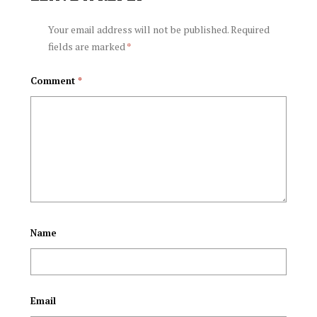
കഴിച്ചു; പിന്നാലെ
ജോണ്‍സണ്‍
Your email address will not be published.
Required
fields are marked
*
ദേഹാസ്വാസ്ഥ്യം
കുത്തിയത്
Comment
*
പ്രകടിപ്പിച്ച യുവാവ്
ലൈംഗിക
മരിച്ചു
ബന്ധത്തിനിടെ
Name
Email