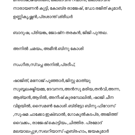
നാരായണൻ കുട്ടി, കോബ്ര രാജേഷ് , ഡോ.രജിത് കുമാർ,
ഉണ്ണികൃഷ്ണൻ,പ്രശാന്ത് ശ്രീധർ
ബാദുഷ, പ്രിയങ്ക, ജോഷ്ന തരകൻ, ജിജി പുന്തല .
അനിൽ ചമയം, അമീൻ.ബിനു കോശി
സംഗീത,സ്വപ്ന അനിൽ,പ്രദീപ്‌,
ഷാജിത്, മനോജ്‌ പൂഞ്ഞാർ,ജിസ്സ മാത്യു
സുബ്ബലക്ഷ്മിയമ്മ, ദേവനന്ദ,അൻസു മരിയ,തൻവി,അന്ന,
ആര്യൻ,ആദിൽ, അനീഷ് കുരമ്പോലിൽ, ഷാജി ചീന
വിളയിൽ, സൈമൺ കോശി .ബ്രിട്ടോ ബിനു.ഫിറോസ്
,സുഷമ ചാക്കോ.ഇക്ബാൽ, ഗോകുൽകടപ്ര, അജിത്ത്
വൈക്കം , രാജേഷ് കൊട്ടിയം ,ചിത്തിര . പ്രമോദ്
മലയാലപ്പുഴ,സഖറിയാസ് എബ്രഹാം, ജയകുമാർ