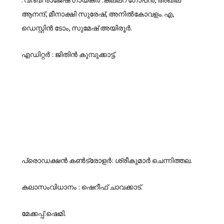
ആനന്ദ്, മീനാക്ഷി സുരേഷ്, അനിൽകോവളം. എ,
ഡെസ്റ്റിൻ ടോം, സുമേഷ് അയിരൂർ.
എഡിറ്റർ : ജിതിൻ കുമ്പുക്കാട്ട്.
പ്രൊഡക്ഷൻ കൺട്രോളർ: ശ്രീകുമാർ ചെന്നിത്തല.
കലാസംവിധാനം : ഷെറീഫ് ചാവക്കാട്.
മേക്കപ്പ്:ഷെമി.