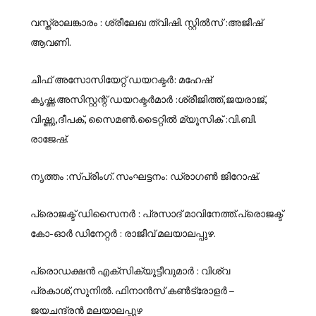
വസ്ത്രാലങ്കാരം : ശ്രീലേഖ ത്വിഷി. സ്റ്റിൽസ് :അജീഷ്
ആവണി.
ചീഫ് അസോസിയേറ്റ് ഡയറക്ടർ: മഹേഷ്
കൃഷ്ണ.അസിസ്റ്റന്റ് ഡയറക്ടർമാർ :ശ്രീജിത്ത്,ജയരാജ്,
വിഷ്ണു,ദീപക്, സൈമൺ.ടൈറ്റിൽ മ്യൂസിക് :വി.ബി.
രാജേഷ്.
നൃത്തം :സ്പ്രിംഗ്. സംഘട്ടനം: ഡ്രാഗൺ ജിറോഷ്.
പ്രൊജക്ട് ഡിസൈനർ : പ്രസാദ് മാവിനേത്ത്.പ്രൊജക്ട്
കോ-ഓർ ഡിനേറ്റർ : രാജീവ് മലയാലപ്പുഴ.
പ്രൊഡക്ഷൻ എക്സിക്യൂട്ടീവുമാർ : വിശ്വ
പ്രകാശ്,സുനിൽ. ഫിനാൻസ് കൺട്രോളർ –
ജയചന്ദ്രൻ മലയാലപ്പുഴ