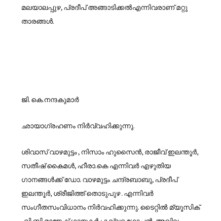
മലയാലപ്പുഴ, പ്രദീപ് അങ്ങാടിക്കൽഎന്നിവരാണ് മറ്റു
താരങ്ങൾ.
ജി. കെ.നന്ദകുമാർ
ഛായാഗ്രഹണം നിർവ്വഹിക്കുന്നു.
ശിവാസ് വാഴമുട്ടം , നിസാം ഹുസൈൻ, രാജീവ് ഇലന്തൂർ,
സതീഷ് കൈമൾ, ഹീരാ.കെ എന്നിവർ എഴുതിയ
ഗാനങ്ങൾക്ക് ഡോ. വാഴമുട്ടം ചന്ദ്രബാബു, പ്രദീപ്
ഇലന്തൂർ, ശ്രീജിത്ത്‌ തൊടുപുഴ . എന്നിവർ
സംഗീതസംവിധാനം നിർവഹിക്കുന്നു. ടൈറ്റിൽ മ്യൂസിക്
. വി.ബി രാജേഷ് ഗായകർ :കല്ലറ ഗോപൻ, അഖില