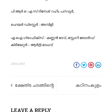
പി ആർ ഒ :എ സ് ദിനേശ്. റഹിം പനവൂർ,
ഹെയർ ഡ്രസ്സർ : അമ്പിളി
എ.ഐ ഗ്രാഫിക്സ്‌ – കണ്ണൻ ദേവ് , സ്റ്റോറി ബോർഡ്
ക്രിയേറ്റർ – ആർ൫ മാധവ്
23/01/2025
ക്ഷേത്ര ചടങ്ങിന്റെ
കഠിനംകുളം
ഭാഗമായി
കൊലപാതകം;
‘കാഞ്ഞിരക്കായ’
LEAVE A REPLY
ആതിരയെ