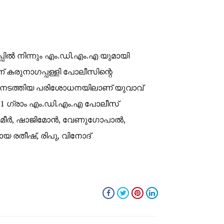
പിൽ നിന്നും എം.ഡി.എം.എ യുമായി
് കരുനാഗപ്പള്ളി പോലീസിന്റെ
ി നടത്തിയ പരിശോധനയിലാണ് യുവാവ്
 2.31 ഗ്രാം എം.ഡി.എം.എ പോലീസ്
യ ഷമീർ, ഷാജിമോൻ, വേണുഗോപാൽ,
യ രതീഷ്, രിപു, വിനോദ്