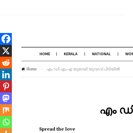
HOME
KERALA
NATIONAL
WO
Home
»
എം ഡി.എം.എ യുമായി യുവാവ് പിടിയിൽ
എം ഡി
Spread the love