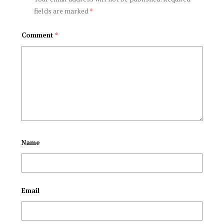
fields are marked
*
നിരവധി സ്ത്രീകളുടെ
Comment
*
പണം തട്ടി, പരിപാടി
ഉദ്ഘാടനം
ചെയ്യാനെത്തിയത്
വി മുരളീധരന്‍
Name
Email