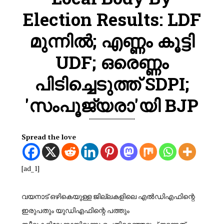
Election Results: LDF
മുന്നിൽ; എണ്ണം കൂട്ടി
UDF; ഒരെണ്ണം
പിടിച്ചെടുത്ത് SDPI;
'സംപൂജ്യരാ'യി BJP
Spread the love
[ad_1]
വയനാട് ഒഴികെയുള്ള ജില്ലകളിലെ എൽഡിഎഫിന്റെ
ഇരുപതും യുഡിഎഫിന്റെ പത്തും