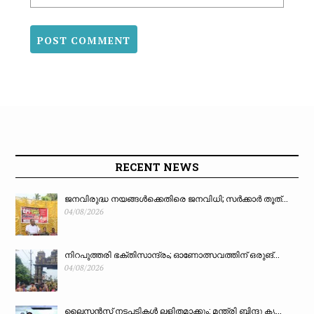
RECENT NEWS
ജനവിരുദ്ധ നയങ്ങൾക്കെതിരെ ജനവിധി; സർക്കാർ തൂത്...
04/08/2026
നിറപുത്തരി ഭക്തിസാന്ദ്രം; ഓണോത്സവത്തിന് ഒരുങ്...
04/08/2026
ലൈസൻസ് നടപടികൾ ലളിതമാക്കും: മന്ത്രി ബിന്ദു കൃ...