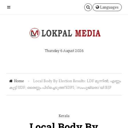
Languages
Thursday 6 August 2026
Home
»
Local Body By Election Results: LDF മുന്നിൽ; എണ്ണം
കൂട്ടി UDF; ഒരെണ്ണം പിടിച്ചെടുത്ത് SDPI; 'സംപൂജ്യരാ'യി BJP
Kerala
Local Body By