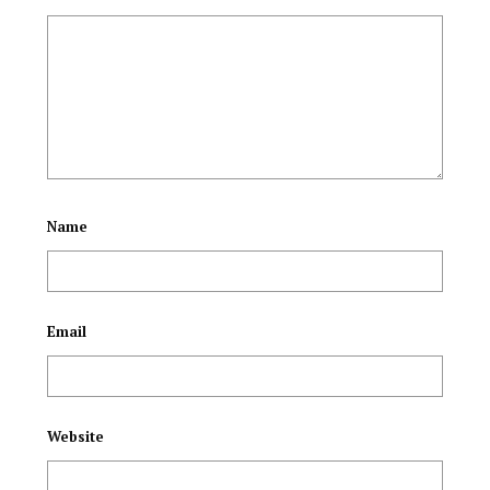
നഷ്ടമായി;
മൃതദേഹത്തിനു
യുഡിഎഫ്
ചുറ്റും 500 രൂപാ
അവിശ്വാസം
നോട്ടുകൾ വിതറി
പാസായി
Name
Email
Website