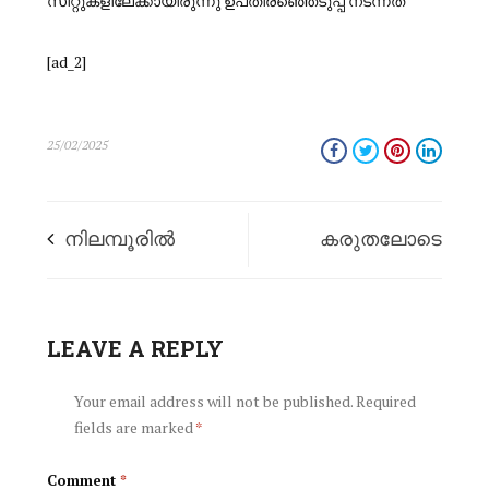
സീറ്റുകളിലേക്കായിരുന്നു ഉപതിരഞ്ഞെടുപ്പ് നടന്നത്
[ad_2]
25/02/2025
നിലമ്പൂരിൽ
കരുതലോടെ
എൽഡിഎഫിന് പി
കൊണ്ടുനടന്ന
വി അൻവർ ഷോക്ക്;
LEAVE A REPLY
അനുജന് കൊലയ്ക്ക്
ചുങ്കത്തറ
മുമ്പ് കുഴിമന്തി
Your email address will not be published.
Required
fields are marked
*
പഞ്ചായത്ത് ഭരണം
വാങ്ങിക്കൊടുത്തു;
Comment
*