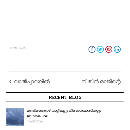
17/04/2026
വാൽപ്പാറയിൽ
നിതിൻ രാജിന്റെ
വിനോദസഞ്ചാര
മരണം: ലോൺ ആപ്പ്
RECENT BLOG
വാഹനം
മാഫിയ പിടിയിൽ;
മത്സ്യത്തൊഴിലാളികളും തീരദേശവാസികളും
ജാഗ്രതപാല...
09/08/2026
കൊക്കയിലേക്ക്
അന്വേഷണം