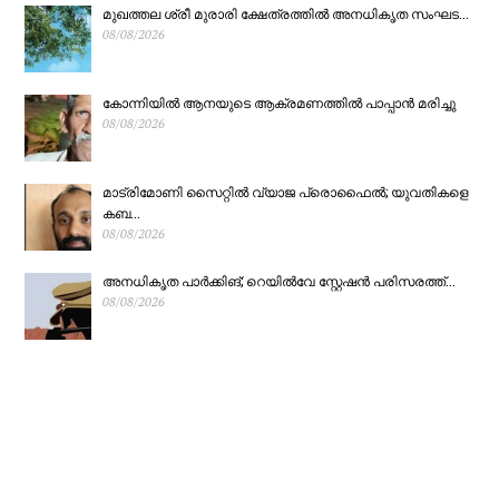
മുഖത്തല ശ്രീ മുരാരി ക്ഷേത്രത്തിൽ അനധികൃത സംഘട...
മറിഞ്ഞ് എട്ട് മരണം;
വഴിതിരിച്ചുവിടാൻ
08/08/2026
മരിച്ചവർ മലപ്പുറം
ശ്രമമെന്ന് കുടുംബം
കോന്നിയിൽ ആനയുടെ ആക്രമണത്തിൽ പാപ്പാൻ മരിച്ചു
08/08/2026
സ്വദേശികൾ
മാട്രിമോണി സൈറ്റിൽ വ്യാജ പ്രൊഫൈൽ; യുവതികളെ
കബ...
08/08/2026
അനധികൃത പാർക്കിങ്; റെയിൽവേ സ്റ്റേഷൻ പരിസരത്ത്...
08/08/2026