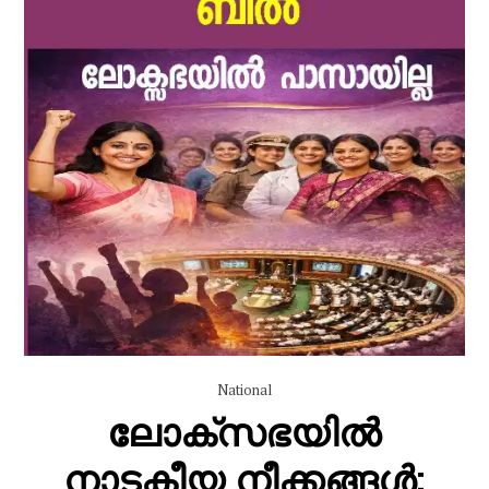
National
ലോക്സഭയിൽ
നാടകീയ നീക്കങ്ങൾ;