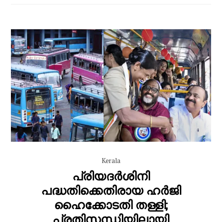
Kerala
പ്രിയദർശിനി
പദ്ധതിക്കെതിരായ ഹർജി
ഹൈക്കോടതി തള്ളി;
പ്രതിസന്ധിയിലായി