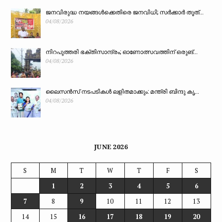
ജനവിരുദ്ധ നയങ്ങൾക്കെതിരെ ജനവിധി; സർക്കാർ തൂത്...
04/08/2026
നിറപുത്തരി ഭക്തിസാന്ദ്രം; ഓണോത്സവത്തിന് ഒരുങ്...
04/08/2026
ലൈസൻസ് നടപടികൾ ലളിതമാക്കും: മന്ത്രി ബിന്ദു കൃ...
04/08/2026
JUNE 2026
S
M
T
W
T
F
S
1
2
3
4
5
6
7
8
9
10
11
12
13
14
15
16
17
18
19
20