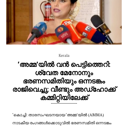
Kerala
‘അമ്മ’യിൽ വൻ പെട്ടിത്തെറി:
ശ്വേത മേനോനും
ഭരണസമിതിയും ഒന്നടങ്കം
രാജിവെച്ചു; വീണ്ടും അഡ്ഹോക്ക്
കമ്മിറ്റിയിലേക്ക്
‘കൊച്ചി: താരസംഘടനയായ ‘അമ്മ’യിൽ (AMMA)
നാടകീയ രംഗങ്ങൾക്കൊടുവിൽ ഭരണസമിതി ഒന്നടങ്കം