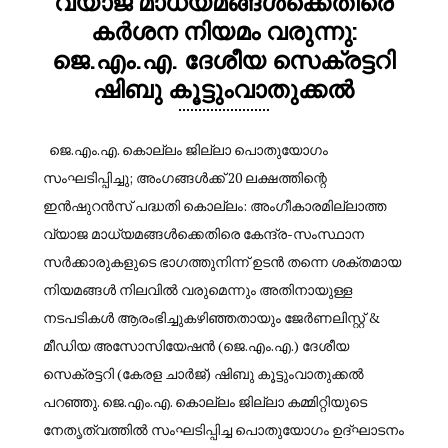
വ്യാജ മാധ്യമങ്ങൾക്കെതിരെ
കർശന നിയമം വരുന്നു:
ജെ.എം.എ. ദേശീയ സെക്രട്ടറി
ഷിബു കൂട്ടുംവാതുക്കൽ
ജെ.എം.എ. കൊല്ലം ജില്ലാ പൊതുയോഗം
സംഘടിപ്പിച്ചു; അംഗങ്ങൾക്ക് 20 ലക്ഷത്തിന്റെ
ഇൻഷുറൻസ് പദ്ധതി കൊല്ലം: അംഗീകാരമില്ലാത്ത
വ്യാജ മാധ്യമങ്ങൾക്കെതിരെ കേന്ദ്ര-സംസ്ഥാന
സർക്കാരുകളുടെ ഭാഗത്തുനിന്ന് ഉടൻ തന്നെ ശക്തമായ
നിയമങ്ങൾ നിലവിൽ വരുമെന്നും അതിനായുള്ള
നടപടികൾ ആരംഭിച്ചുകഴിഞ്ഞതായും ജേർണലിസ്റ്റ് &
മീഡിയ അസോസിയേഷൻ (ജെ.എം.എ.) ദേശീയ
സെക്രട്ടറി (കേരള ചാർജ്) ഷിബു കൂട്ടുംവാതുക്കൽ
പറഞ്ഞു. ജെ.എം.എ. കൊല്ലം ജില്ലാ കമ്മിറ്റിയുടെ
നേതൃത്വത്തിൽ സംഘടിപ്പിച്ച പൊതുയോഗം ഉദ്ഘാടനം