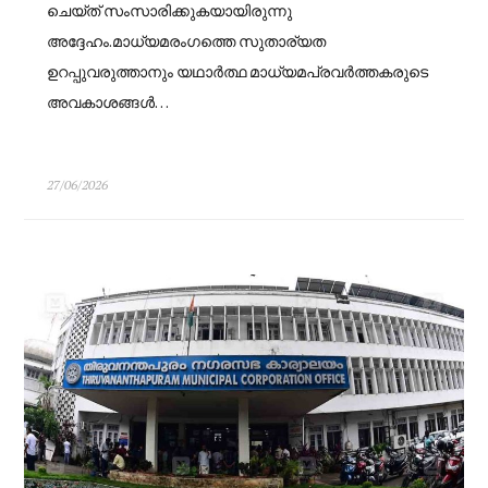
ചെയ്ത് സംസാരിക്കുകയായിരുന്നു
അദ്ദേഹം.മാധ്യമരംഗത്തെ സുതാര്യത
ഉറപ്പുവരുത്താനും യഥാർത്ഥ മാധ്യമപ്രവർത്തകരുടെ
അവകാശങ്ങൾ…
27/06/2026