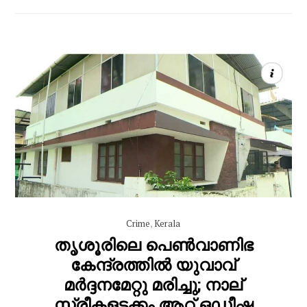
Crime
,
Kerala
തൃശൂരിലെ പെൺവാണിഭ
കേന്ദ്രത്തിൽ യുവാവ്
മർദ്ദനമേറ്റു മരിച്ചു; നാല്
സ്ത്രീകളടക്കം ആറ് ഒഡീഷ