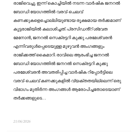
രാജിവെച്ചു. ഇന്ന് കൊച്ചിയിൽ നടന്ന വാർഷിക ജനറൽ
ബോഡി യോഗത്തിൽ വരവ്-ചെലവ്
കണക്കുകളെച്ചൊല്ലിയുണ്ടായ രൂക്ഷമായ തർക്കമാണ്
കൂട്ടരാജിയിൽ കലാശിച്ചത്. പ്രസിഡൻ്റ് ശ്വേത
മേനോൻ, ജനറൽ സെക്രട്ടറി കുക്കു പരമേശ്വരൻ
എന്നിവരുൾപ്പെടെയുള്ള മുഴുവൻ അംഗങ്ങളും
രാജിക്കത്ത് കൈമാറി. രാവിലെ ആരംഭിച്ച ജനറൽ
ബോഡി യോഗത്തിൽ ജനറൽ സെക്രട്ടറി കുക്കു
പരമേശ്വരൻ അവതരിപ്പിച്ച വാർഷിക റിപ്പോർട്ടിലെ
വരവ്-ചെലവ് കണക്കുകളിൽ വ്യക്തതയില്ലെന്ന് ഒരു
വിഭാഗം മുതിർന്ന അംഗങ്ങൾ ആരോപിച്ചതോടെയാണ്
തർക്കങ്ങളുടെ…
21/06/2026