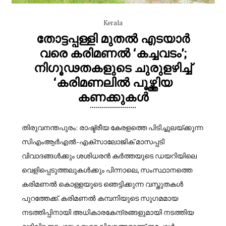
Kerala
തോട്ടപ്പള്ളി മുതൽ എടയാർ
വരെ കരിമണൽ ‘കച്ചവടം’;
നിഗൂഢതകളുടെ ചുരുളഴിച്ച്
‘കരിമണലിൽ പൂഴ്ത്തിയ
കണക്കുകൾ
തിരുവനന്തപുരം: രാഷ്ട്രീയ കേരളത്തെ പിടിച്ചുലയ്ക്കുന്ന
സിഎംആർഎൽ-എക്സാലോജിക് മാസപ്പടി
വിവാദങ്ങൾക്കും ശശിധരൻ കർത്തയുടെ ഡയറിയിലെ
വെളിപ്പെടുത്തലുകൾക്കും പിന്നാലെ, സംസ്ഥാനത്തെ
കരിമണൽ കൊള്ളയുടെ ഞെട്ടിക്കുന്ന വസ്തുതകൾ
പുറത്തേക്ക്. കരിമണൽ കമ്പനിയുടെ സുഗമമായ
നടത്തിപ്പിനായി അധികാരകേന്ദ്രങ്ങളുമായി നടത്തിയ