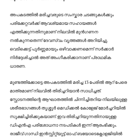
അപകടത്തിൽ മരിച്ചവരുടെ സംസ്കാര ചടങ്ങുകൾക്കും
പരിക്കേറ്റവർക്ക് ആവശ്യമായ സഹായങ്ങൾ
എത്തിക്കുന്നതിനുമാണ് നിലവിൽ മുൻഗണന
നൽകുന്നതെന്ന് ദേവസ്വം വൃത്തങ്ങൾ അറിയിച്ചു.
വെടിക്കെട്ട് പൂർണ്ണമായും ഒഴിവാക്കണമെന്ന് സർക്കാർ
നിർദ്ദേശിച്ചാൽ അത് അംഗീകരിക്കാനാണ് പ്രാഥമിക
ധാരണ.
മുണ്ടത്തിക്കോട്ടെ അപകടത്തിൽ മരിച്ച 13 പേരിൽ ആറ് പേരെ
മാത്രമാണ് നിലവിൽ തിരിച്ചറിയാൻ സാധിച്ചത്.
സ്ഫോടനത്തിന്റെ ആഘാതത്തിൽ ചിന്നിച്ചിതറിയ നിലയിലുള്ള
ശരീരഭാഗങ്ങൾ തൃശ്ശൂർ മെഡിക്കൽ കോളേജ് മോർച്ചറിയിൽ
സൂക്ഷിച്ചിരിക്കുകയാണ്. ഇവ തിരിച്ചറിയുന്നതിനായുള്ള
ഡിഎൻഎ പരിശോധനാ നടപടികൾ ഇന്ന് ആരംഭിക്കും.
രാജീവ് ഗാന്ധി ഇൻസ്റ്റിറ്റ്യൂട്ട് ഓഫ് ബയോടെക്നോളജിയിൽ