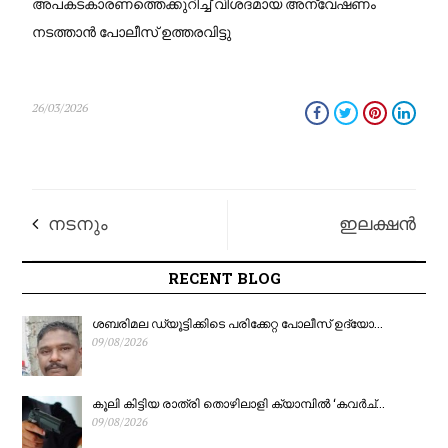
അപകടകാരണത്തെക്കുറിച്ച് വിശദമായ അന്വേഷണം
നടത്താൻ പോലീസ് ഉത്തരവിട്ടു
26/03/2026
നടനും
ഇലക്ഷൻ
സംവിധായകനുമായ
ഡ്യൂട്ടിയുള്ള
RECENT BLOG
ഇ.എ. രാജേന്ദ്രൻ
ഉദ്യോഗസ്ഥർ
ശബരിമല ഡ്യൂട്ടിക്കിടെ പരിക്കേറ്റ പോലീസ് ഉദ്യോ...
09/08/2026
അന്തരിച്ചു; സംസ്കാരം
ശ്രദ്ധിക്കുക: പോസ്റ്റൽ
കൂലി കിട്ടിയ രാത്രി തൊഴിലാളി ക്യാമ്പിൽ ‘കവർച്...
നാളെ തൃശൂരിൽ
വോട്ട് അപേക്ഷകൾ
09/08/2026