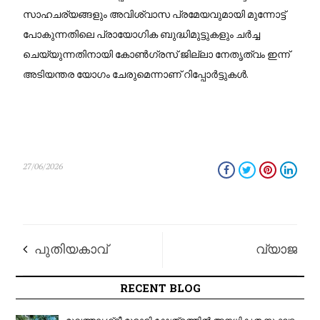
സാഹചര്യങ്ങളും അവിശ്വാസ പ്രമേയവുമായി മുന്നോട്ട്
പോകുന്നതിലെ പ്രായോഗിക ബുദ്ധിമുട്ടുകളും ചർച്ച
ചെയ്യുന്നതിനായി കോൺഗ്രസ് ജില്ലാ നേതൃത്വം ഇന്ന്
അടിയന്തര യോഗം ചേരുമെന്നാണ് റിപ്പോർട്ടുകൾ.
27/06/2026
പുതിയകാവ്
വ്യാജ
ക്ഷേത്രത്തിൽനിന്ന്
മാധ്യമങ്ങൾക്കെതിരെ
RECENT BLOG
സ്വർണ്ണമാല മോഷ്ടിച്ച
കർശന നിയമം
മുഖത്തല ശ്രീ മുരാരി ക്ഷേത്രത്തിൽ അനധികൃത സംഘട...