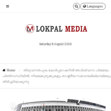
Languages
Saturday 8 August 2026
Home
»
തിരുവനന്തപുരം കോർപ്പറേഷനിൽ അവിശ്വാസ പ്രമേയം
പ്രതിസന്ധിയിൽ; നിയമക്കുരുക്കുകളും രാഷ്ട്രീയ സമവായമില്ലായ്മയും
തിരിച്ചടിയാകുന്നു