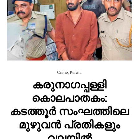
Crime
,
Kerala
കരുനാഗപ്പള്ളി
കൊലപാതകം:
കടത്തൂർ സംഘത്തിലെ
മുഴുവൻ പ്രതികളും
വലയിൽ