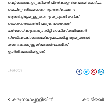
വെട്ടിക്കൊലപ്പെടുത്തിയത്. പ്രതികളെ വിശദമായി ചോദ്യം
ചെയ്തു വരികയാണെന്നും അന്വേഷണം
ആരംഭിച്ചിട്ടേയുള്ളൂവെന്നും കൂടുതൽ പേർക്ക്
കൊലപാതകത്തിൽ പങ്കുണ്ടോയെന്നത്
പരിശോധിക്കുമെന്നും സിറ്റി പോലീസ് കമ്മീഷണർ
വ്യക്തമാക്കി. കൊലയ്ക്കുപയോഗിച്ച ആയുധങ്ങൾ
കണ്ടെത്താനുള്ള ശ്രമങ്ങൾ പോലീസ്
ഊർജിതമാക്കിയിട്ടുണ്ട്.
15/03/2026
കരുനാഗപ്പള്ളിയിൽ
കവടിയാർ
ഗുണ്ടാപ്പക: അലുവ
കൊട്ടാരത്തിൽ വൻ