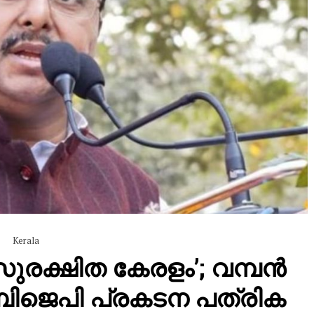
Kerala
ുരക്ഷിത കേരളം’; വമ്പൻ
 ബിജെപി പ്രകടന പത്രിക