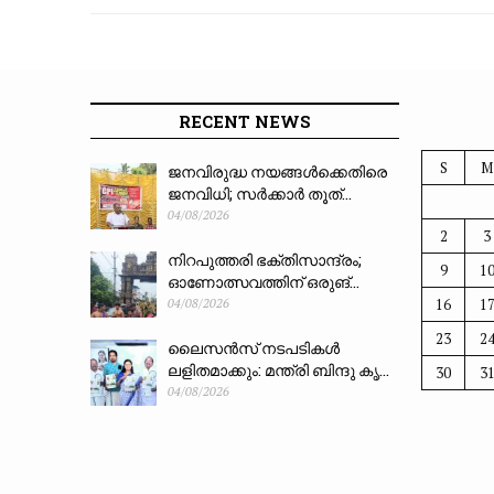
മുതൽ ആദായനികുതിയിലും ബാങ്കിംഗിലും
നിർണായക മാറ്റങ്ങൾ
RECENT NEWS
S
M
ജനവിരുദ്ധ നയങ്ങൾക്കെതിരെ
ജനവിധി; സർക്കാർ തൂത്...
04/08/2026
2
3
നിറപുത്തരി ഭക്തിസാന്ദ്രം;
9
1
ഓണോത്സവത്തിന് ഒരുങ്...
16
1
04/08/2026
23
2
ലൈസൻസ് നടപടികൾ
ലളിതമാക്കും: മന്ത്രി ബിന്ദു കൃ...
30
3
04/08/2026