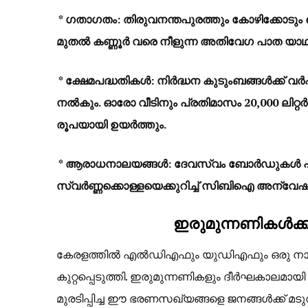
* ഗതാഗതം: തിരുവനന്തപുരത്തും കോഴിക്കോടും മ
മുതൽ കണ്ണൂർ വരെ നീളുന്ന അതിവേഗ പാത യാഥാർ
* ക്ഷേമപദ്ധതികൾ: നിർദ്ധന കുടുംബങ്ങൾക്ക്
നൽകും. ഓരോ വീടിനും പ്രതിമാസം 20,000 ലിറ്റർ
രൂപയായി ഉയർത്തും.
* ആരാധനാലയങ്ങൾ: ദേവസ്വം ബോർഡുകൾ പുന
സ്വർണ്ണക്കൊള്ളയെക്കുറിച്ച് സിബിഐ അന്വേഷ
ഇരുമുന്നണികൾക്ക
കേരളത്തിൽ എൽഡിഎഫും യുഡിഎഫും ഒരു നാണ
കുറ്റപ്പെടുത്തി. ഇരുമുന്നണികളും ദീർഘകാലമായി ‘
മുരടിപ്പിച്ച ഈ ഭരണസഖ്യങ്ങളെ ജനങ്ങൾക്ക് മടു