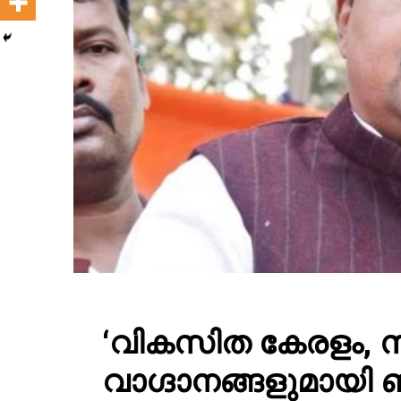
‘വികസിത കേരളം, സ
വാഗ്ദാനങ്ങളുമായി