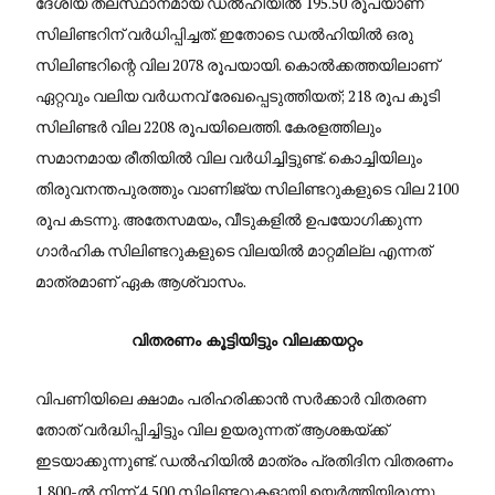
ദേശീയ തലസ്ഥാനമായ ഡൽഹിയിൽ 195.50 രൂപയാണ്
സിലിണ്ടറിന് വർധിപ്പിച്ചത്. ഇതോടെ ഡൽഹിയിൽ ഒരു
സിലിണ്ടറിന്റെ വില 2078 രൂപയായി. കൊൽക്കത്തയിലാണ്
ഏറ്റവും വലിയ വർധനവ് രേഖപ്പെടുത്തിയത്; 218 രൂപ കൂടി
സിലിണ്ടർ വില 2208 രൂപയിലെത്തി. കേരളത്തിലും
സമാനമായ രീതിയിൽ വില വർധിച്ചിട്ടുണ്ട്. കൊച്ചിയിലും
തിരുവനന്തപുരത്തും വാണിജ്യ സിലിണ്ടറുകളുടെ വില 2100
രൂപ കടന്നു. അതേസമയം, വീടുകളിൽ ഉപയോഗിക്കുന്ന
ഗാർഹിക സിലിണ്ടറുകളുടെ വിലയിൽ മാറ്റമില്ല എന്നത്
മാത്രമാണ് ഏക ആശ്വാസം.
വിതരണം കൂട്ടിയിട്ടും വിലക്കയറ്റം
വിപണിയിലെ ക്ഷാമം പരിഹരിക്കാൻ സർക്കാർ വിതരണ
തോത് വർദ്ധിപ്പിച്ചിട്ടും വില ഉയരുന്നത് ആശങ്കയ്ക്ക്
ഇടയാക്കുന്നുണ്ട്. ഡൽഹിയിൽ മാത്രം പ്രതിദിന വിതരണം
1,800-ൽ നിന്ന് 4,500 സിലിണ്ടറുകളായി ഉയർത്തിയിരുന്നു.