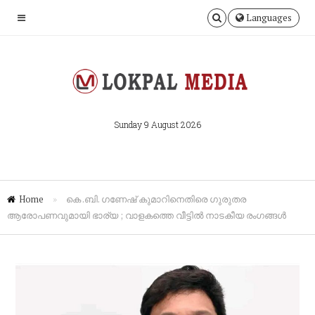
Languages
Sunday 9 August 2026
Home
»
കെ .ബി. ഗണേഷ് കുമാറിനെതിരെ ഗുരുതര
ആരോപണവുമായി ഭാര്യ ; വാളകത്തെ വീട്ടിൽ നാടകീയ രംഗങ്ങൾ