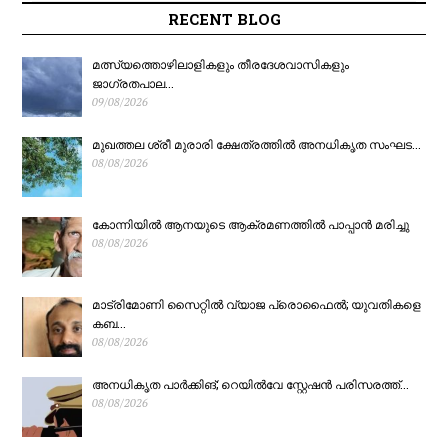
തകർത്ത് ഇന്ത്യ
നാടിന് സമർപ്പിച്ചു;
RECENT BLOG
ലോകകിരീടത്തിൽ;
ഉദ്ഘാടനം
മത്സ്യത്തൊഴിലാളികളും തീരദേശവാസികളും
ജാഗ്രതപാല...
09/08/2026
സഞ്ജുവിനും
മുഖ്യമന്ത്രി
മുഖത്തല ശ്രീ മുരാരി ക്ഷേത്രത്തിൽ അനധികൃത സംഘട...
ബൗളർമാർക്കും മിന്നും
നിർവ്വഹിച്ചു
08/08/2026
ജയം
കോന്നിയിൽ ആനയുടെ ആക്രമണത്തിൽ പാപ്പാൻ മരിച്ചു
08/08/2026
മാട്രിമോണി സൈറ്റിൽ വ്യാജ പ്രൊഫൈൽ; യുവതികളെ
കബ...
08/08/2026
അനധികൃത പാർക്കിങ്; റെയിൽവേ സ്റ്റേഷൻ പരിസരത്ത്...
08/08/2026