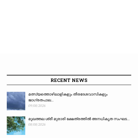
RECENT NEWS
മത്സ്യത്തൊഴിലാളികളും തീരദേശവാസികളും
ജാഗ്രതപാല...
09/08/2026
മുഖത്തല ശ്രീ മുരാരി ക്ഷേത്രത്തിൽ അനധികൃത സംഘട...
08/08/2026