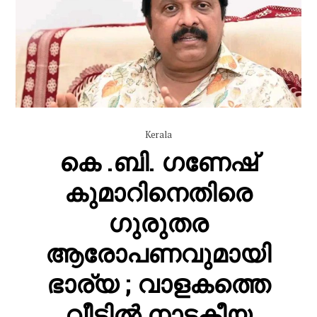
Kerala
കെ .ബി. ഗണേഷ്
കുമാറിനെതിരെ
ഗുരുതര
ആരോപണവുമായി
ഭാര്യ ; വാളകത്തെ
വീട്ടിൽ നാടകീയ