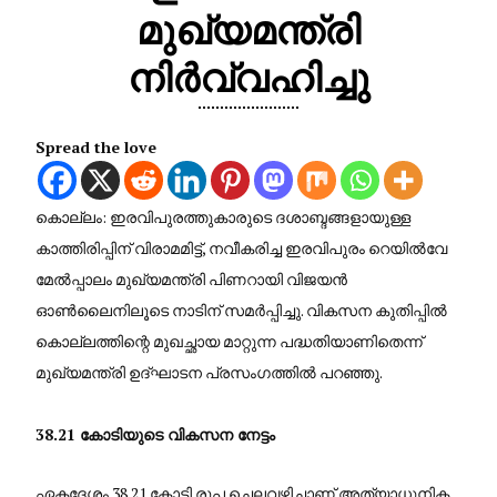
മുഖ്യമന്ത്രി
നിർവ്വഹിച്ചു
Spread the love
കൊല്ലം: ഇരവിപുരത്തുകാരുടെ ദശാബ്ദങ്ങളായുള്ള
കാത്തിരിപ്പിന് വിരാമമിട്ട്, നവീകരിച്ച ഇരവിപുരം റെയിൽവേ
മേൽപ്പാലം മുഖ്യമന്ത്രി പിണറായി വിജയൻ
ഓൺലൈനിലൂടെ നാടിന് സമർപ്പിച്ചു. വികസന കുതിപ്പിൽ
കൊല്ലത്തിന്റെ മുഖച്ഛായ മാറ്റുന്ന പദ്ധതിയാണിതെന്ന്
മുഖ്യമന്ത്രി ഉദ്ഘാടന പ്രസംഗത്തിൽ പറഞ്ഞു.
38.21 കോടിയുടെ വികസന നേട്ടം
ഏകദേശം 38.21 കോടി രൂപ ചെലവഴിച്ചാണ് അത്യാധുനിക