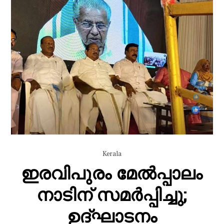
Kerala
ഇരവിപുരം മേൽപ്പാലം
നാടിന് സമർപ്പിച്ചു;
ഉദ്ഘാടനം