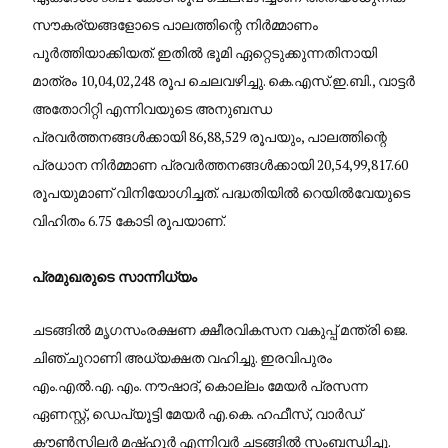
സൗകര്യങ്ങളോടെ പാലത്തിന്റെ നിർമ്മാണം
പൂർത്തിയാക്കിയത്. ഇതിൽ ഭൂമി ഏറ്റെടുക്കുന്നതിനായി
മാത്രം 10,04,02,248 രൂപ ചെലവഴിച്ചു. കെ.എസ്.ഇ.ബി., വാട്ടർ
അതോറിറ്റി എന്നിവയുടെ അനുബന്ധ
പ്രവർത്തനങ്ങൾക്കായി 86,88,529 രൂപയും, പാലത്തിന്റെ
പ്രധാന നിർമ്മാണ പ്രവർത്തനങ്ങൾക്കായി 20,54,99,817.60
രൂപയുമാണ് വിനിയോഗിച്ചത്. പദ്ധതിയിൽ റെയിൽവേയുടെ
വിഹിതം 6.75 കോടി രൂപയാണ്.
പ്രമുഖരുടെ സാന്നിധ്യം
ചടങ്ങിൽ മൃഗസംരക്ഷണ ക്ഷീരവികസന വകുപ്പ് മന്ത്രി ജെ.
ചിഞ്ചുറാണി അധ്യക്ഷത വഹിച്ചു. ഇരവിപുരം
എം.എൽ.എ. എം. നൗഷാദ്, കൊല്ലം മേയർ പ്രസന്ന
ഏണസ്റ്റ്, ഡെപ്യൂട്ടി മേയർ എ.കെ. ഹഫീസ്, വാർഡ്
കൗൺസിലർ മഷ്ഹൂർ എന്നിവർ ചടങ്ങിൽ സംബന്ധിച്ചു.