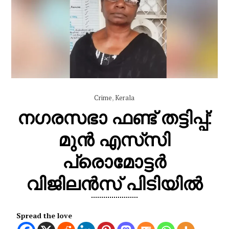
Crime
,
Kerala
നഗരസഭാ ഫണ്ട് തട്ടിപ്പ്:
മുൻ എസ്‌സി
പ്രൊമോട്ടർ
വിജിലൻസ് പിടിയിൽ
Spread the love