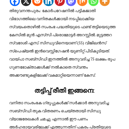
തിരുവനന്തപുരം: കോർപറേഷനിൽ പട്ടികജാതി
വിഭാഗത്തിലെ വനിതകൾക്കായി നടപ്പിലാക്കിയ
സ്വയംതൊഴിൽ സംരംഭ പദ്ധതിയുടെ ഫണ്ട് തട്ടിയെടുത്ത
കേസിൽ മുൻ എസ്‌സി പ്രൊമോട്ടർ അറസ്റ്റിൽ. മുട്ടത്തറ
സ്വദേശി എസ്. സിന്ധുവിനെയാണ് (55) വിജിലൻസ്
സ്പെഷ്യൽ ഇൻവെസ്റ്റിഗേഷൻ യൂണിറ്റ് പിടികൂടിയത്.
വായ്പാ സബ്‌സിഡി ഇനത്തിൽ അനുവദിച്ച 75 ലക്ഷം രൂപ
ഗുണഭോക്താക്കൾക്ക് നൽകാതെ സ്വന്തം
അക്കൗണ്ടുകളിലേക്ക് വകമാറ്റിയെന്നാണ് കേസ്.
തട്ടിപ്പ് രീതി ഇങ്ങനെ
:
വനിതാ സംരംഭക ഗ്രൂപ്പുകൾക്ക് സർക്കാർ അനുവദിച്ച
സബ്‌സിഡി തുക വിതരണം ചെയ്തതായി സിന്ധു
വ്യാജരേഖകൾ ചമച്ചു. എന്നാൽ ഈ പണം
അർഹരായവരിലേക്ക് എത്തുന്നതിന് പകരം പ്രതിയുടെ