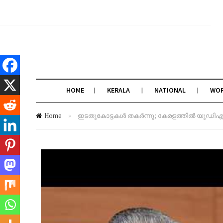
HOME
KERALA
NATIONAL
WO
Home
»
ഇടതുകോട്ടകൾ തകർന്നു; കേരളത്തിൽ യുഡിഎഫ് 