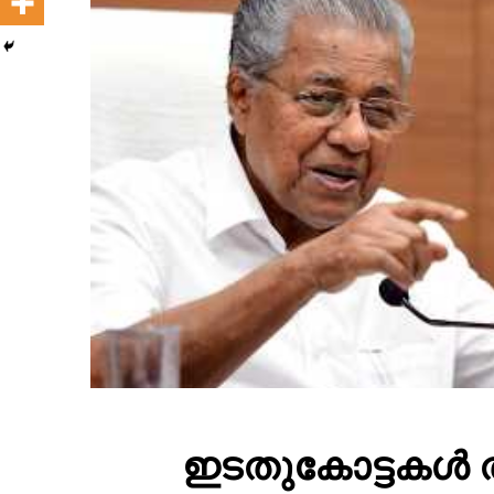
ഇടതുകോട്ടകൾ ത