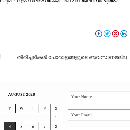
രണവുമാണ് ഈ വലിയ വിജയത്തിന് പിന്നിലെന്ന് രാഷ്ട്രീയ
ി
തിരിച്ചടികൾ പോരാട്ടങ്ങളുടെ അവസാനമല്ല;
കേരളത്തിന്റെ
വലതുപക്ഷവത്കരണത്തിനെതിരെ തീഷ്ണമായ
AUGUST 2026
സമരം വേണം: പി. ജയരാജൻ
T
W
T
F
S
1
4
5
6
7
8