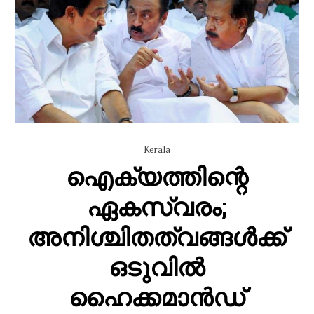
Kerala
ഐക്യത്തിന്റെ
ഏകസ്വരം;
അനിശ്ചിതത്വങ്ങൾക്ക്‌
ഒടുവിൽ
ഹൈക്കമാൻഡ്