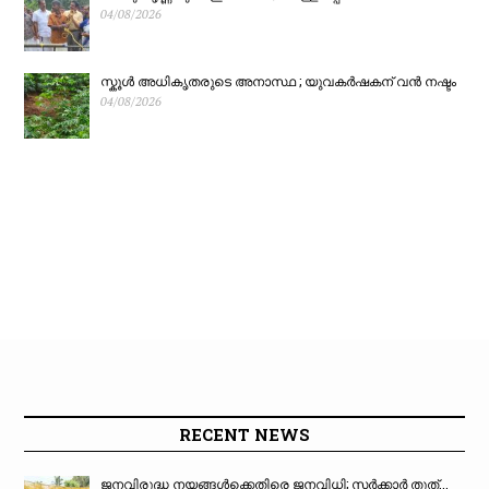
അധികാരമേറ്റു
04/08/2026
സ്കൂൾ അധികൃതരുടെ അനാസ്ഥ ; യുവകർഷകന് വൻ നഷ്ടം
04/08/2026
RECENT NEWS
ജനവിരുദ്ധ നയങ്ങൾക്കെതിരെ ജനവിധി; സർക്കാർ തൂത്...