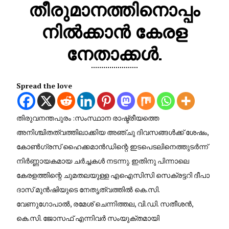
തീരുമാനത്തിനൊപ്പം
നിൽക്കാൻ കേരള
നേതാക്കൾ.
Spread the love
തിരുവനന്തപുരം :സംസ്ഥാന രാഷ്ട്രീയത്തെ
അനിശ്ചിതത്വത്തിലാക്കിയ അഞ്ചു ദിവസങ്ങൾക്ക് ശേഷം,
കോൺഗ്രസ് ഹൈക്കമാൻഡിന്റെ ഇടപെടലിനെത്തുടർന്ന്
നിർണ്ണായകമായ ചർച്ചകൾ നടന്നു. ഇതിനു പിന്നാലെ
കേരളത്തിന്റെ ചുമതലയുള്ള എഐസിസി സെക്രട്ടറി ദീപാ
ദാസ് മുൻഷിയുടെ നേതൃത്വത്തിൽ കെ.സി.
വേണുഗോപാൽ, രമേശ് ചെന്നിത്തല, വി.ഡി. സതീശൻ,
കെ.സി. ജോസഫ് എന്നിവർ സംയുക്തമായി